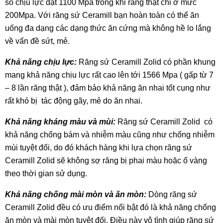
số chịu lực đạt 1100 Mpa trong khi răng thật chỉ ở mức
200Mpa. Với răng sứ Ceramill bạn hoàn toàn có thể ăn
uống đa dạng các dạng thức ăn cứng mà không hề lo lắng
về vấn đề sứt, mẻ.
Khả năng chịu lực:
Răng sứ Ceramill Zolid có phần khung
mang khả năng chịu lực rất cao lên tới 1566 Mpa ( gấp từ 7
– 8 lần răng thật ), đảm bảo khả năng ăn nhai tốt cụng như
rất khó bị tác động gãy, mẻ do ăn nhai.
Khả năng kháng màu và mùi:
Răng sứ Ceramill Zolid có
khả năng chống bám và nhiễm màu cũng như chống nhiễm
mùi tuyệt đối, do đó khách hàng khi lựa chọn răng sứ
Ceramill Zolid sẽ không sợ răng bị phai màu hoặc ố vàng
theo thời gian sử dụng.
Khả năng chống mài mòn và ăn mòn:
Dòng răng sứ
Ceramill Zolid đều có ưu điểm nổi bật đó là khả năng chống
ăn mòn và mài mòn tuyệt đối. Điều này vô tình giúp răng sứ