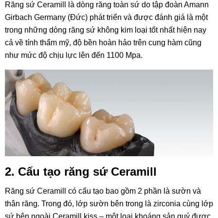
Răng sứ Ceramill là dòng răng toàn sứ do tập đoàn Amann
Girbach Germany (Đức) phát triển và được đánh giá là một
trong những dòng răng sứ không kim loại tốt nhất hiện nay
cả về tính thẩm mỹ, độ bền hoàn hảo trên cung hàm cũng
như mức độ chịu lực lên đến 1100 Mpa.
2. Cấu tạo răng sứ Ceramill
Răng sứ Ceramill có cấu tạo bao gồm 2 phần là sườn và
thân răng. Trong đó, lớp sườn bên trong là zirconia cùng lớp
sứ bên ngoài Ceramill kiss – một loại khoáng sản quý được