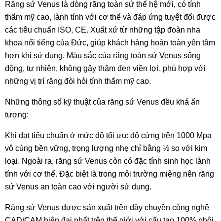
Răng sứ Venus là dòng răng toàn
sứ thế hệ mới,
có tính
thẩm mỹ cao, lành tính với cơ thể và đáp ứng tuyệt đối được
các tiêu chuẩn ISO, CE. Xuất xứ từ những tập đoàn nha
khoa nổi tiếng của Đức, giúp khách hàng hoàn toàn yên tâm
hơn khi sử dụng. Màu sắc của răng toàn sứ Venus sống
động, tự nhiên, không gây thâm đen viền lợi, phù hợp với
những vị trí răng đòi hỏi tính thẩm mỹ cao.
Những thông số kỹ thuật của răng sứ Venus đều khá ấn
tượng:
Khi đạt tiêu chuẩn ở mức độ tối ưu: độ cứng trên 1000 Mpa
vô cùng bền vững, trọng lượng nhẹ chỉ bằng ½ so với kim
loại. Ngoài ra, răng sứ Venus còn có đặc tính sinh học lành
tính với cơ thể. Đặc biệt là trong môi trường miệng nên răng
sứ Venus an toàn cao với người sử dụng.
Răng sứ Venus được sản xuất trên dây chuyền công nghệ
CAD/CAM hiện đại nhất trên thế giới với cấu tạo 100% phôi