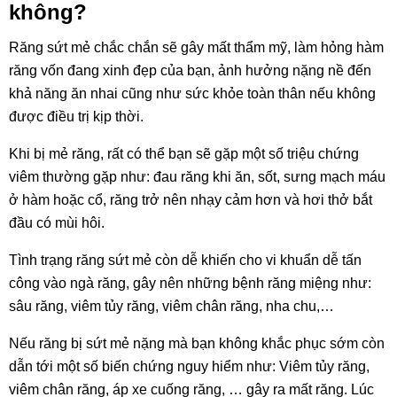
không?
Răng sứt mẻ chắc chắn sẽ gây mất thẩm mỹ, làm hỏng hàm
răng vốn đang xinh đẹp của bạn, ảnh hưởng nặng nề đến
khả năng ăn nhai cũng như sức khỏe toàn thân nếu không
được điều trị kịp thời.
Khi bị mẻ răng, rất có thể bạn sẽ gặp một số triệu chứng
viêm thường gặp như: đau răng khi ăn, sốt, sưng mạch máu
ở hàm hoặc cổ, răng trở nên nhạy cảm hơn và hơi thở bắt
đầu có mùi hôi.
Tình trạng răng sứt mẻ còn dễ khiến cho vi khuẩn dễ tấn
công vào ngà răng, gây nên những bệnh răng miệng như:
sâu răng, viêm tủy răng, viêm chân răng, nha chu,…
Nếu răng bị sứt mẻ nặng mà bạn không khắc phục sớm còn
dẫn tới một số biến chứng nguy hiểm như: Viêm tủy răng,
viêm chân răng, áp xe cuống răng, … gây ra mất răng. Lúc